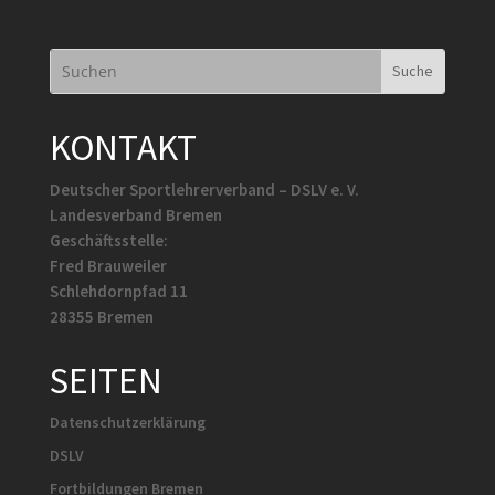
KONTAKT
Deutscher Sportlehrerverband – DSLV e. V.
Landesverband Bremen
Geschäftsstelle:
Fred Brauweiler
Schlehdornpfad 11
28355 Bremen
SEITEN
Datenschutzerklärung
DSLV
Fortbildungen Bremen