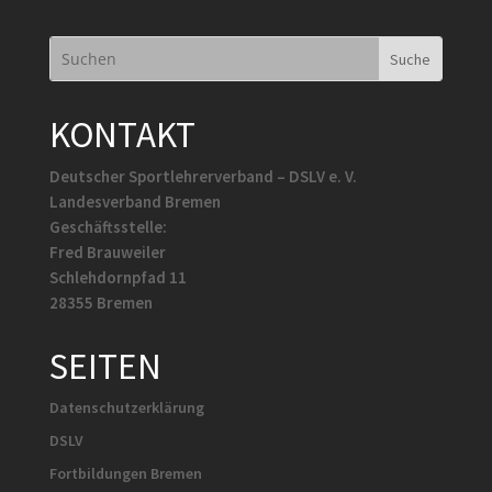
KONTAKT
Deutscher Sportlehrerverband – DSLV e. V.
Landesverband Bremen
Geschäftsstelle:
Fred Brauweiler
Schlehdornpfad 11
28355 Bremen
SEITEN
Datenschutzerklärung
DSLV
Fortbildungen Bremen